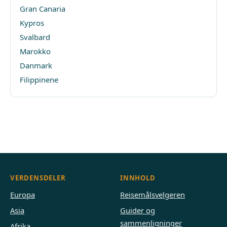
Gran Canaria
Kypros
Svalbard
Marokko
Danmark
Filippinene
VERDENSDELER
INNHOLD
Europa
Reisemålsvelgeren
Asia
Guider og
sammenligninger
Afrika