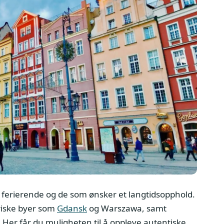
 ferierende og de som ønsker et langtidsopphold.
riske byer som
Gdansk
og Warszawa, samt
 Her får du muligheten til å oppleve autentiske