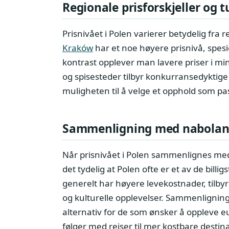
Regionale prisforskjeller og 
Prisnivået i Polen varierer betydelig fra 
Kraków
har et noe høyere prisnivå, spesie
kontrast opplever man lavere priser i m
og spisesteder tilbyr konkurransedyktige
muligheten til å velge et opphold som p
Sammenligning med naboland
Når prisnivået i Polen sammenlignes m
det tydelig at Polen ofte er et av de bill
generelt har høyere levekostnader, tilbyr 
og kulturelle opplevelser. Sammenligning
alternativ for de som ønsker å oppleve e
følger med reiser til mer kostbare destin