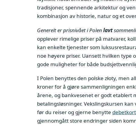
tradisjoner, spennende arkitektur og ven
kombinasjon av historie, natur og et over
Generelt er prisnivået i Polen
lavt
sammenlig
opplever rimelige priser på matvarer, koll
kan enkelte tjenester som luksusrestaura
noe høyere priser. Uansett hvilken type op
gode muligheter for både budsjettvennlig
I Polen benyttes den polske złoty, men al
kroner for å gjøre sammenligningen enkl
årene, og bankvesenet er godt etablert m
betalingsløsninger. Vekslingskursen kan v
før du reiser og gjerne benytte
debetkort
gjennomgått store endringer siden kom