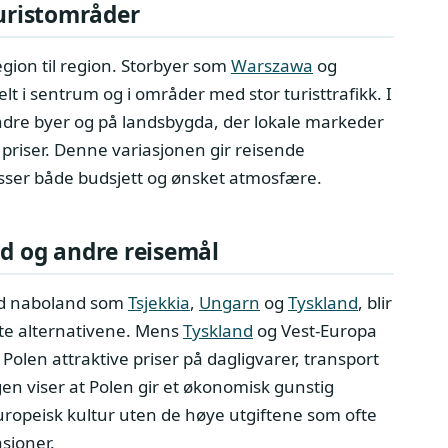
turistområder
region til region. Storbyer som
Warszawa
og
lt i sentrum og i områder med stor turisttrafikk. I
indre byer og på landsbygda, der lokale markeder
 priser. Denne variasjonen gir reisende
asser både budsjett og ønsket atmosfære.
 og andre reisemål
ed naboland som
Tsjekkia
,
Ungarn
og
Tyskland
, blir
igste alternativene. Mens
Tyskland
og Vest-Europa
Polen attraktive priser på dagligvarer, transport
en viser at Polen gir et økonomisk gunstig
uropeisk kultur uten de høye utgiftene som ofte
asjoner.